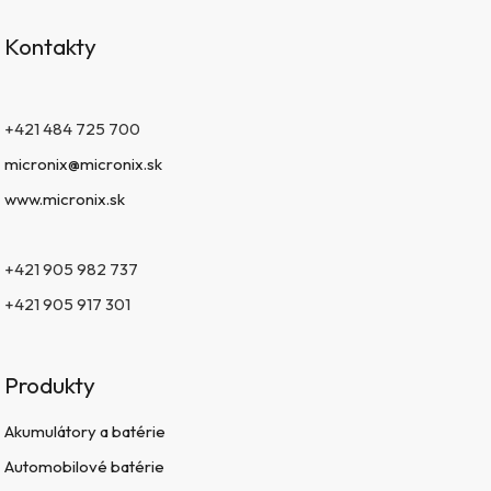
Kontakty
+421 484 725 700
micronix@micronix.sk
www.micronix.sk
+421 905 982 737
+421 905 917 301
Produkty
Akumulátory a batérie
Automobilové batérie