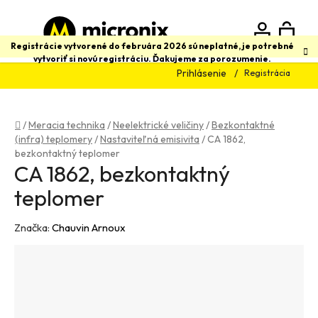
Prejsť
na
obsah
N
Hľadať
Registrácie vytvorené do februára 2026 sú neplatné, je potrebné
vytvoriť si novú registráciu. Ďakujeme za porozumenie.
Prihlásenie
Registrácia
K
Domov
/
Meracia technika
/
Neelektrické veličiny
/
Bezkontaktné
(infra) teplomery
/
Nastaviteľná emisivita
/
CA 1862,
bezkontaktný teplomer
CA 1862, bezkontaktný
teplomer
Značka:
Chauvin Arnoux