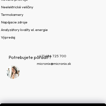
Neelektrické veličiny
Termokamery
Napájacie zdroje
Analyzátory kvality el. energie
Výpredaj
+421 484 725 700
Potrebujete poradiť?
micronix@micronix.sk