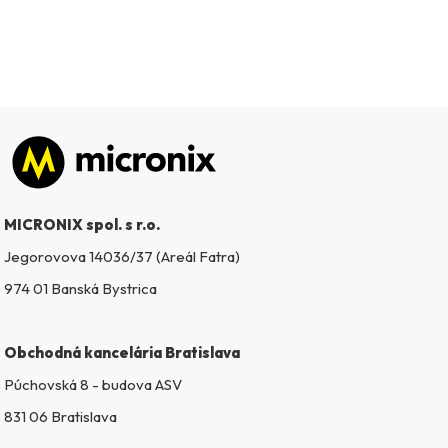
Zápätie
MICRONIX spol. s r.o.
Jegorovova 14036/37 (Areál Fatra)
974 01 Banská Bystrica
Obchodná kancelária Bratislava
Púchovská 8 - budova ASV
831 06 Bratislava