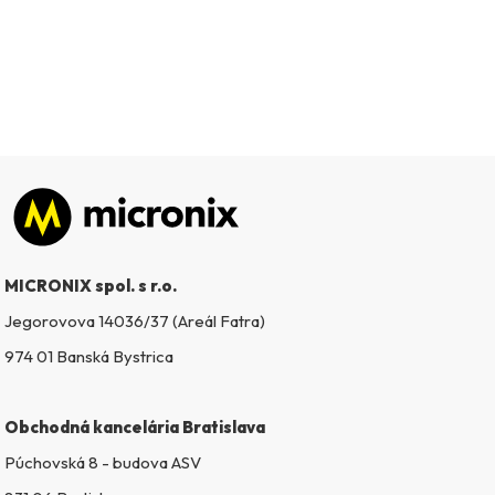
Zápätie
MICRONIX spol. s r.o.
Jegorovova 14036/37 (Areál Fatra)
974 01 Banská Bystrica
Obchodná kancelária Bratislava
Púchovská 8 - budova ASV