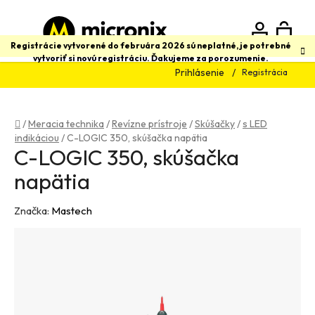
Prejsť
na
obsah
N
Hľadať
Registrácie vytvorené do februára 2026 sú neplatné, je potrebné
vytvoriť si novú registráciu. Ďakujeme za porozumenie.
Prihlásenie
Registrácia
K
Domov
/
Meracia technika
/
Revízne prístroje
/
Skúšačky
/
s LED
indikáciou
/
C-LOGIC 350, skúšačka napätia
C-LOGIC 350, skúšačka
napätia
Značka:
Mastech