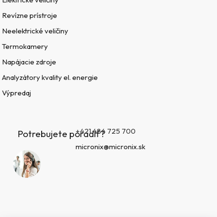
Revízne prístroje
Neelektrické veličiny
Termokamery
Napájacie zdroje
Analyzátory kvality el. energie
Výpredaj
+421 484 725 700
Potrebujete poradiť?
micronix@micronix.sk