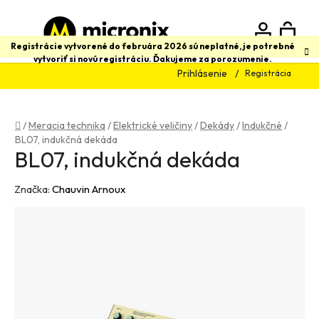
Prejsť
na
obsah
N
Hľadať
Registrácie vytvorené do februára 2026 sú neplatné, je potrebné
vytvoriť si novú registráciu. Ďakujeme za porozumenie.
Prihlásenie
Registrácia
K
Domov
/
Meracia technika
/
Elektrické veličiny
/
Dekády
/
Indukčné
/
BL07, indukčná dekáda
BL07, indukčná dekáda
Značka:
Chauvin Arnoux