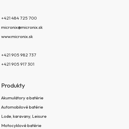
+421 484 725 700
micronix@micronix.sk
www.micronix.sk
+421 905 982 737
+421 905 917 301
Produkty
Akumulátory a batérie
Automobilové batérie
Lode, karavany, Leisure
Motocyklové batérie