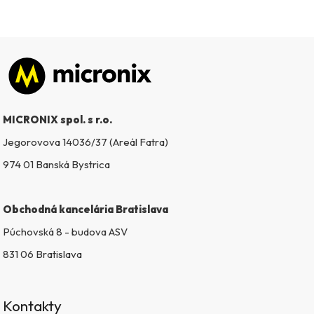
Zápätie
MICRONIX spol. s r.o.
Jegorovova 14036/37 (Areál Fatra)
974 01 Banská Bystrica
Obchodná kancelária Bratislava
Púchovská 8 - budova ASV
831 06 Bratislava
Kontakty