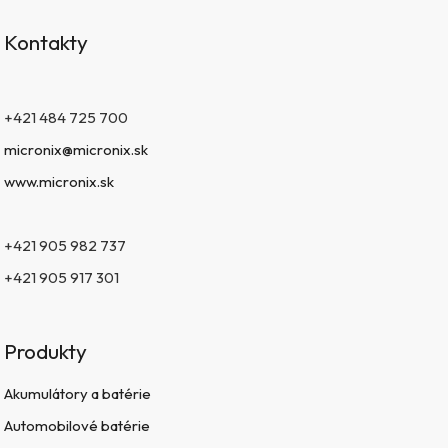
Kontakty
+421 484 725 700
micronix@micronix.sk
www.micronix.sk
+421 905 982 737
+421 905 917 301
Produkty
Akumulátory a batérie
Automobilové batérie