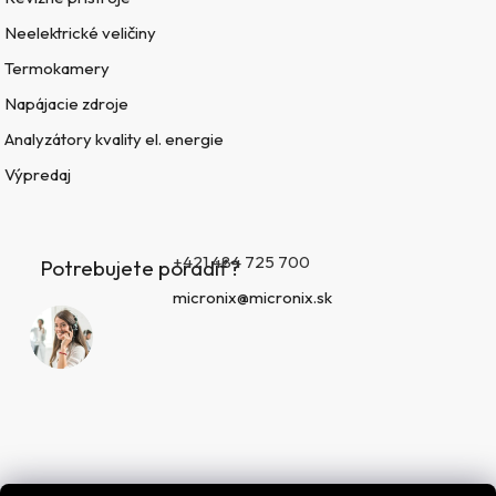
Neelektrické veličiny
Termokamery
Napájacie zdroje
Analyzátory kvality el. energie
Výpredaj
+421 484 725 700
Potrebujete poradiť?
micronix@micronix.sk