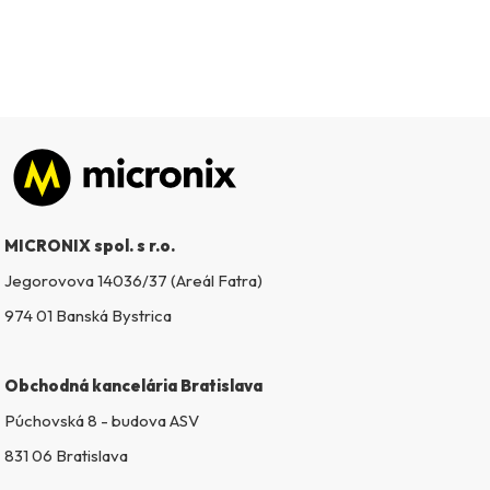
Zápätie
MICRONIX spol. s r.o.
Jegorovova 14036/37 (Areál Fatra)
974 01 Banská Bystrica
Obchodná kancelária Bratislava
Púchovská 8 - budova ASV
831 06 Bratislava