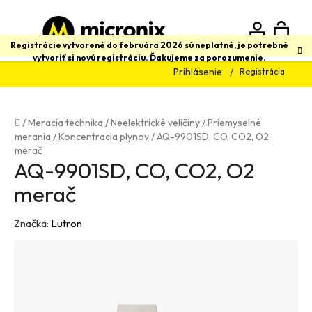
Prejsť
na
obsah
N
Hľadať
Registrácie vytvorené do februára 2026 sú neplatné, je potrebné
vytvoriť si novú registráciu. Ďakujeme za porozumenie.
Prihlásenie
Registrácia
K
Domov
/
Meracia technika
/
Neelektrické veličiny
/
Priemyselné
merania
/
Koncentracia plynov
/
AQ-9901SD, CO, CO2, O2
merač
AQ-9901SD, CO, CO2, O2
merač
Značka:
Lutron