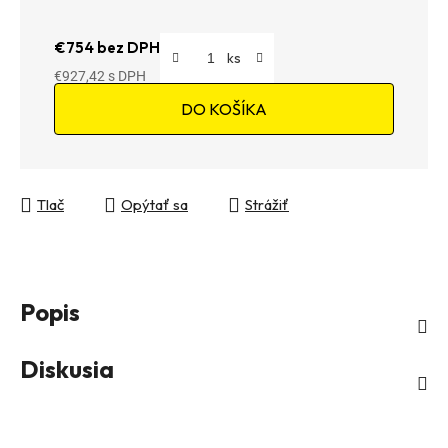
€754 bez DPH
€927,42
Jednotková cena:
DO KOŠÍKA
Tlač
Opýtať sa
Strážiť
Popis
Diskusia