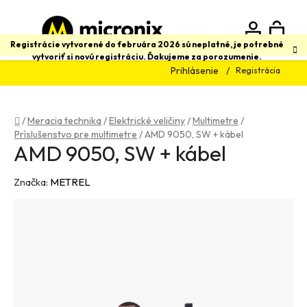
Prejsť
na
obsah
N
Hľadať
Registrácie vytvorené do februára 2026 sú neplatné, je potrebné
vytvoriť si novú registráciu. Ďakujeme za porozumenie.
Prihlásenie
Registrácia
K
Domov
/
Meracia technika
/
Elektrické veličiny
/
Multimetre
/
Príslušenstvo pre multimetre
/
AMD 9050, SW + kábel
AMD 9050, SW + kábel
Značka:
METREL