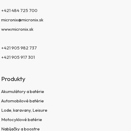
+421 484 725 700
micronix@micronix.sk
www.micronix.sk
+421 905 982 737
+421 905 917 301
Produkty
Akumulátory a batérie
Automobilové batérie
Lode, karavany, Leisure
Motocyklové batérie
Nabíjačky a boostre