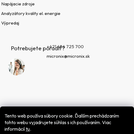
Napájacie zdroje
Analyzátory kvality el. energie
Výpredaj
+421 484 725 700
Potrebujete poradiť?
micronix@micronix.sk
Tento web používa súbory cookie. Ďalším prechádzaním
tohto webu vyjadrujete súhlas s ich používaním. Viac
informácií
tu
.
Vytvoril Shoptet