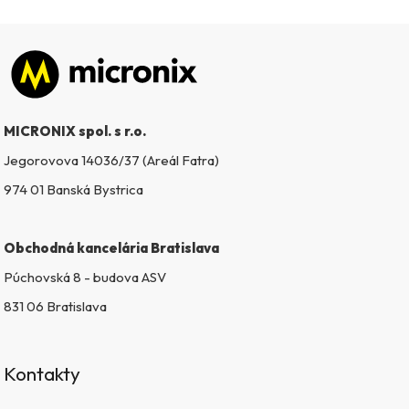
Zápätie
MICRONIX spol. s r.o.
Jegorovova 14036/37 (Areál Fatra)
974 01 Banská Bystrica
Obchodná kancelária Bratislava
Púchovská 8 - budova ASV
831 06 Bratislava
Kontakty