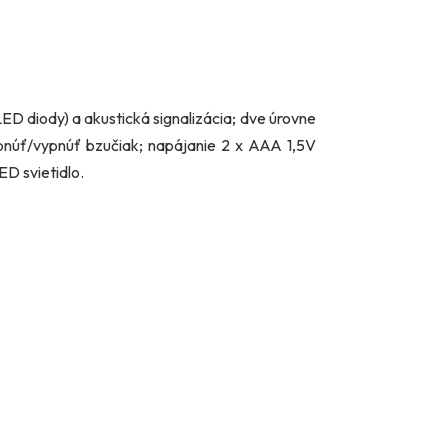
D diody) a akustická signalizácia; dve úrovne
apnúť/vypnúť bzučiak; napájanie 2 x AAA 1,5V
D svietidlo.