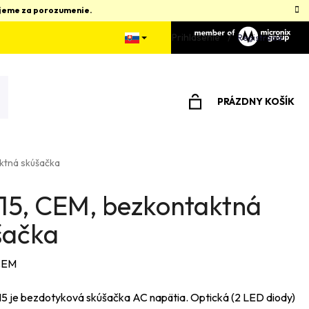
kujeme za porozumenie.
Prihlásenie
Registrácia
PRÁZDNY KOŠÍK
NÁKUPNÝ
KOŠÍK
ktná skúšačka
15, CEM, bezkontaktná
šačka
CEM
 je bezdotyková skúšačka AC napätia. Optická (2 LED diody)