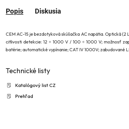
Popis
Diskusia
CEM
AC-15
je bezdotyková skúšačka AC napätia. Optická (2 LE
citlivosti detekcie: 12 ÷ 1000 V / 100 ÷ 1000 V; možnosť z
batérie; automatické vypínanie; CAT IV 1000V; zabudované LE
Technické listy
Katalógový list CZ
Prehľad