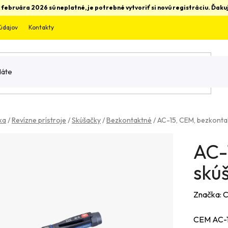
 februára 2026 sú neplatné, je potrebné vytvoriť si novú registráciu. Ďa
údajov
Kontakty
ka
/
Revízne prístroje
/
Skúšačky
/
Bezkontaktné
/
AC-15, CEM, bezkonta
AC-
skú
Značka:
CEM AC-15