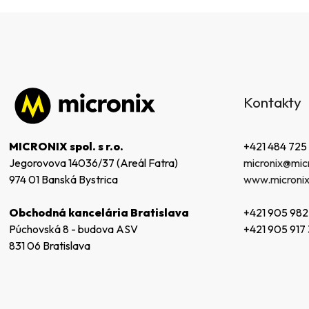
Z
á
Kontakty
p
ä
t
+421 484 725
MICRONIX spol. s r.o.
i
micronix@micr
Jegorovova 14036/37 (Areál Fatra)
e
www.micronix
974 01 Banská Bystrica
+421 905 982
Obchodná kancelária Bratislava
+421 905 917
Púchovská 8 - budova ASV
831 06 Bratislava