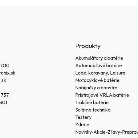
Produkty
Akumulátory a batérie
 700
Automobilové batérie
onix.sk
Lode, karavany, Leisure
.sk
Motocyklové batérie
Nabíjačky a boostre
 737
Prístrojové VRLA batérie
 301
Trakčné batérie
Solárna technika
Testery
Zdroje
Novinky-Akcie-Zľavy-Prepra