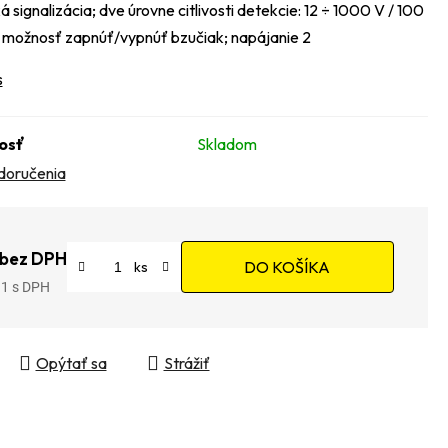
á signalizácia; dve úrovne citlivosti detekcie: 12 ÷ 1000 V / 100
 možnosť zapnúť/vypnúť bzučiak; napájanie 2
s
osť
Skladom
doručenia
 bez DPH
DO KOŠÍKA
91
tková cena:
Opýtať sa
Strážiť