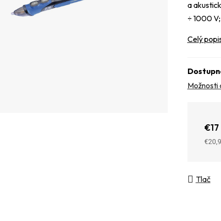
a akustick
÷ 1000 V;
Celý popi
Dostupn
Možnosti 
€17
€20,
Jedno
Tlač