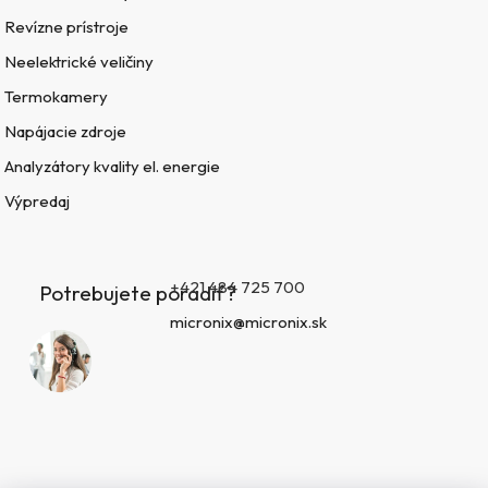
Revízne prístroje
Neelektrické veličiny
Termokamery
Napájacie zdroje
Analyzátory kvality el. energie
Výpredaj
+421 484 725 700
Potrebujete poradiť?
micronix@micronix.sk