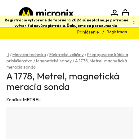
Prejsť
na
obsah
N
Hľadať
Registrácie vytvorené do februára 2026 sú neplatné, je potrebné
vytvoriť si novú registráciu. Ďakujeme za porozumenie.
Prihlásenie
Registrácia
K
Domov
/
Meracia technika
/
Elektrické veličiny
/
Prepojovacie káble a
príslušenstvo
/
Magnetické sondy
/
A 1778, Metrel, magnetická
meracia sonda
A 1778, Metrel, magnetická
meracia sonda
Značka:
METREL