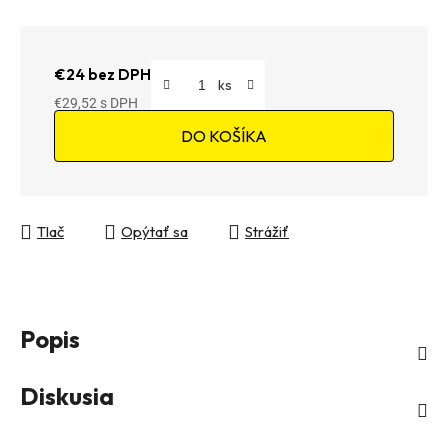
€24 bez DPH
€29,52
Jednotková cena:
DO KOŠÍKA
Tlač
Opýtať sa
Strážiť
Popis
Diskusia