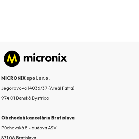
Zápätie
MICRONIX spol. s r.o.
Jegorovova 14036/37 (Areál Fatra)
974 01 Banská Bystrica
Obchodná kancelária Bratislava
Púchovská 8 - budova ASV
831 06 Bratislava