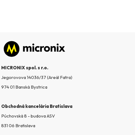
Zápätie
MICRONIX spol. s r.o.
Jegorovova 14036/37 (Areál Fatra)
974 01 Banská Bystrica
Obchodná kancelária Bratislava
Púchovská 8 - budova ASV
831 06 Bratislava