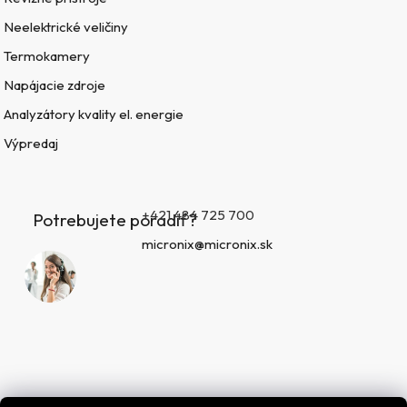
Neelektrické veličiny
Termokamery
Napájacie zdroje
Analyzátory kvality el. energie
Výpredaj
+421 484 725 700
Potrebujete poradiť?
micronix@micronix.sk