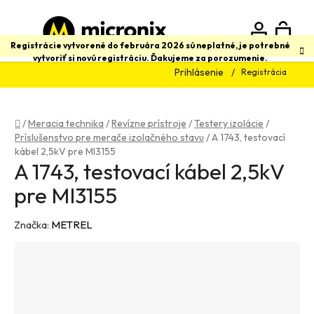
Prejsť
na
obsah
N
Hľadať
Registrácie vytvorené do februára 2026 sú neplatné, je potrebné
vytvoriť si novú registráciu. Ďakujeme za porozumenie.
Prihlásenie
Registrácia
K
Domov
/
Meracia technika
/
Revízne prístroje
/
Testery izolácie
/
Príslušenstvo pre merače izolačného stavu
/
A 1743, testovací
kábel 2,5kV pre MI3155
A 1743, testovací kábel 2,5kV
pre MI3155
Značka:
METREL