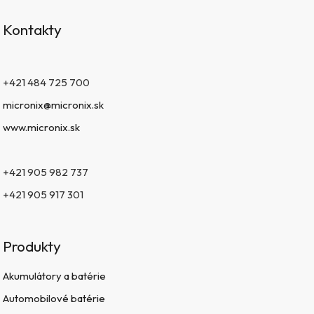
Kontakty
+421 484 725 700
micronix@micronix.sk
www.micronix.sk
+421 905 982 737
+421 905 917 301
Produkty
Akumulátory a batérie
Automobilové batérie