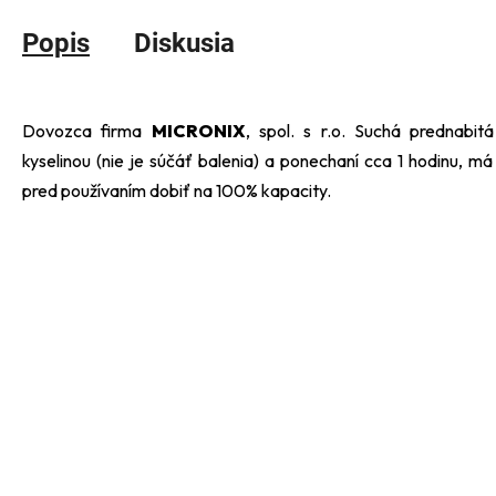
Popis
Diskusia
Dovozca firma
MICRONIX
, spol. s r.o.
Suchá prednabit
kyselinou (nie je súčáť balenia) a ponechaní cca 1 hodinu, m
pred používaním dobiť na 100% kapacity.