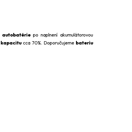
á
autobatérie
po naplnení akumulátorovou
á
kapacitu
cca 70%. Doporučujeme
bateriu