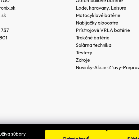
 700
Automobilové batérie
onix.sk
Lode, karavany, Leisure
.sk
Motocyklové batérie
Nabíjačky a boostre
 737
Prístrojové VRLA batérie
 301
Trakčné batérie
Solárna technika
Testery
Zdroje
Novinky-Akcie-Zľavy-Prepra
užíva súbory
Odmietnuť
Súhl