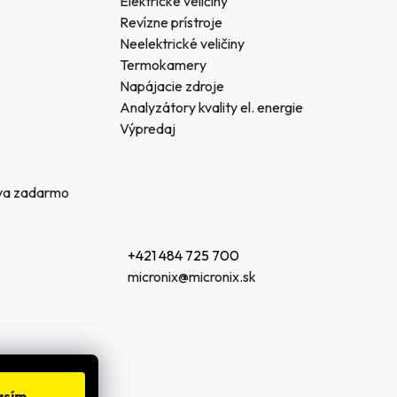
Elektrické veličiny
Revízne prístroje
Neelektrické veličiny
Termokamery
Napájacie zdroje
Analyzátory kvality el. energie
Výpredaj
va zadarmo
+421 484 725 700
micronix@micronix.sk
asím