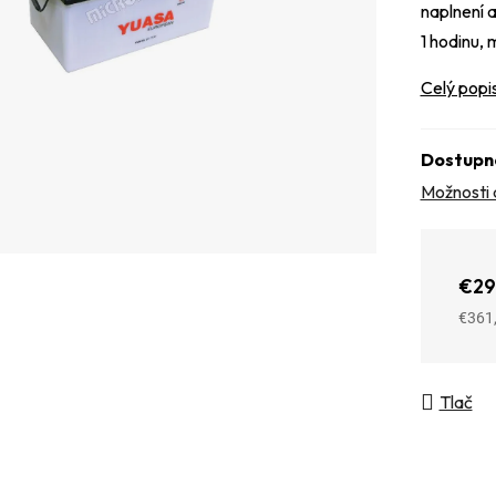
naplnení 
1 hodinu,
Celý popi
Dostupn
Možnosti 
€29
€361
Jedno
Tlač