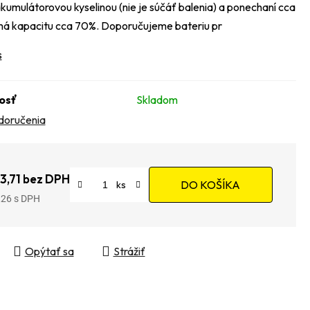
akumulátorovou kyselinou (nie je súčáť balenia) a ponechaní cca
 má kapacitu cca 70%. Doporučujeme bateriu pr
s
osť
Skladom
doručenia
3,71 bez DPH
DO KOŠÍKA
,26
tková cena:
Opýtať sa
Strážiť