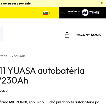
kujeme za porozumenie.
Prihlásenie
Registrácia
PRÁZDNY KOŠÍK
NÁKUPNÝ
KOŠÍK
téria 12V/230Ah
11 YUASA autobatéria
/230Ah
uasa
irma MICRONIX, spol. s r.o. Suchá prednabitá autobatérie po