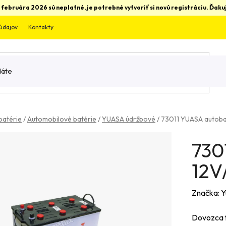
 februára 2026 sú neplatné, je potrebné vytvoriť si novú registráciu. Ďa
údajov
Kontakty
batérie
/
Automobilové batérie
/
YUASA údržbové
/
73011 YUASA autoba
730
12V
Značka:
Y
Dovozca f