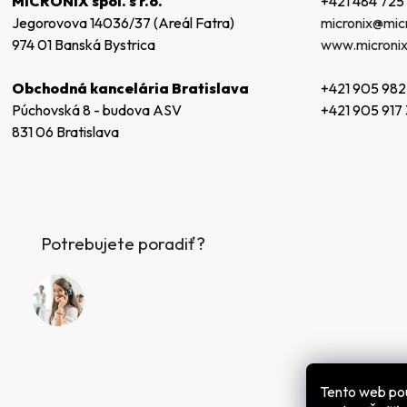
+421 484 725
MICRONIX spol. s r.o.
i
micronix@micr
Jegorovova 14036/37 (Areál Fatra)
e
www.micronix
974 01 Banská Bystrica
+421 905 982
Obchodná kancelária Bratislava
+421 905 917
Púchovská 8 - budova ASV
831 06 Bratislava
Potrebujete poradiť?
Tento web po