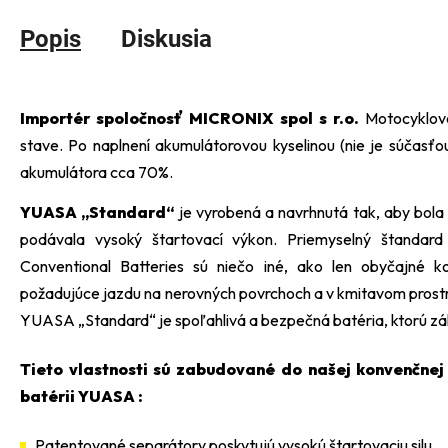
Popis
Diskusia
Importér spoločnosť MICRONIX spol s r.o.
Motocyklov
stave. Po naplnení akumulátorovou kyselinou (nie je súčasťo
akumulátora cca 70%.
YUASA „Standard“
je vyrobená a navrhnutá tak, aby bola
podávala vysoký štartovací výkon. Priemyselný štandar
Conventional Batteries sú niečo iné, ako len obyčajné k
požadujúce jazdu na nerovných povrchoch a v kmitavom prostr
YUASA „Standard“ je spoľahlivá a bezpečná batéria, ktorú zá
Tieto vlastnosti sú zabudované do našej konvenčnej 
batérii YUASA :
Patentované separátory poskytujú vysokú štartovaciu silu