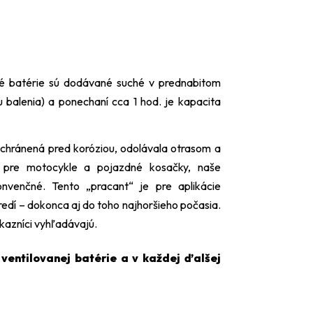
é batérie sú dodávané suché v prednabitom
u balenia) a ponechaní cca 1 hod. je kapacita
 chránená pred koróziou, odolávala otrasom a
d pre motocykle a pojazdné kosačky, naše
onvenčné. Tento „pracant“ je pre aplikácie
edí – dokonca aj do toho najhoršieho počasia.
kazníci vyhľadávajú.
ventilovanej batérie a v každej ďalšej