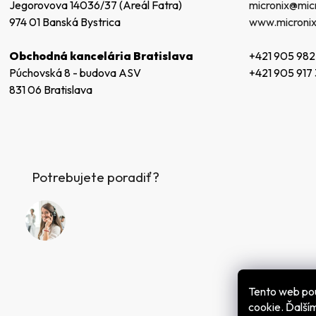
micronix@micr
Jegorovova 14036/37 (Areál Fatra)
e
www.micronix
974 01 Banská Bystrica
+421 905 982
Obchodná kancelária Bratislava
+421 905 917
Púchovská 8 - budova ASV
831 06 Bratislava
Potrebujete poradiť?
Tento web po
cookie. Ďalš