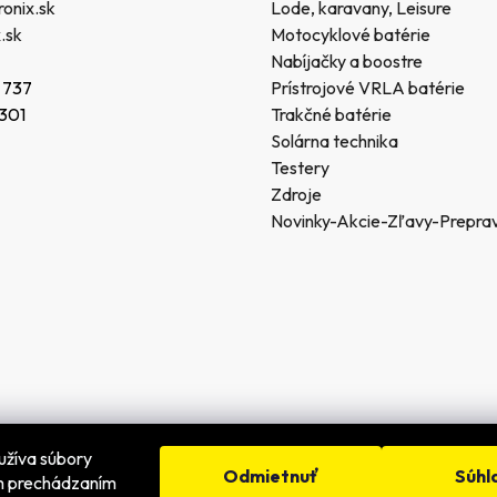
onix.sk
Lode, karavany, Leisure
.sk
Motocyklové batérie
Nabíjačky a boostre
 737
Prístrojové VRLA batérie
 301
Trakčné batérie
Solárna technika
Testery
Zdroje
Novinky-Akcie-Zľavy-Prepra
užíva súbory
Odmietnuť
Súhl
ím prechádzaním