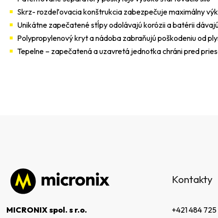
Skrz- rozdeľovacia konštrukcia zabezpečuje maximálny vý
Unikátne zapečatené stĺpy odolávajú korózii a batérii dávajú
Polypropylenový kryt a nádoba zabraňujú poškodeniu od ply
Tepelne – zapečatená a uzavretá jednotka chráni pred prie
Z
á
Kontakty
p
ä
t
+421 484 725
MICRONIX spol. s r.o.
i