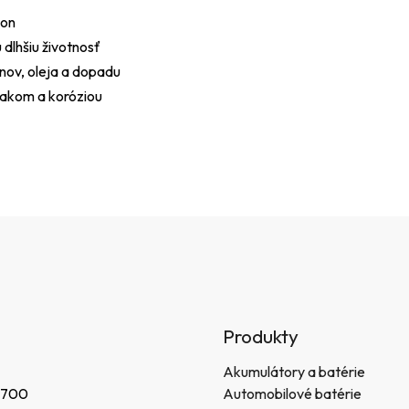
kon
 dlhšiu životnosť
nov, oleja a dopadu
sakom a koróziou
Produkty
Akumulátory a batérie
 700
Automobilové batérie