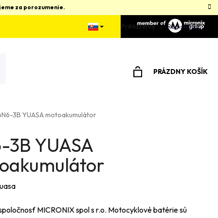
kujeme za porozumenie.
Prihlásenie
Registrácia
PRÁZDNY KOŠÍK
NÁKUPNÝ
KOŠÍK
6N6-3B YUASA motoakumulátor
-3B YUASA
oakumulátor
uasa
spoločnosť MICRONIX spol s r.o. Motocyklové batérie sú