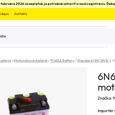
 februára 2026 sú neplatné, je potrebné vytvoriť si novú registráciu. Ďa
údajov
Kontakty
batérie
/
Motocyklové batérie
/
YUASA Battery
/
Standard (6N,12N,B..)
/
6N6
mot
Značka:
Y
Importér 