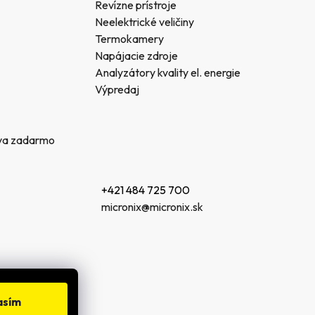
Revízne prístroje
Neelektrické veličiny
Termokamery
Napájacie zdroje
Analyzátory kvality el. energie
Výpredaj
va zadarmo
+421 484 725 700
micronix@micronix.sk
asím