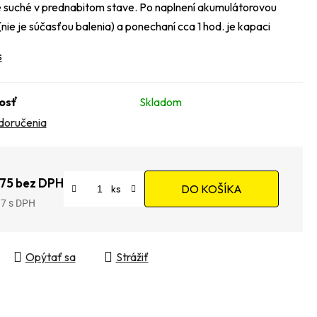
suché v prednabitom stave. Po naplnení akumulátorovou
(nie je súčasťou balenia) a ponechaní cca 1 hod. je kapaci
s
osť
Skladom
doručenia
,75 bez DPH
DO KOŠÍKA
37
tková cena:
Opýtať sa
Strážiť