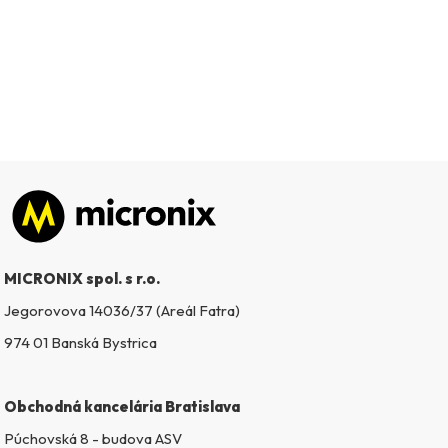
Zápätie
MICRONIX spol. s r.o.
Jegorovova 14036/37 (Areál Fatra)
974 01 Banská Bystrica
Obchodná kancelária Bratislava
Púchovská 8 - budova ASV