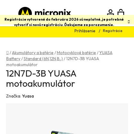
Prejsť
na
obsah
N
Hľadať
Registrácie vytvorené do februára 2026 sú neplatné, je potrebné
vytvoriť si novú registráciu. Ďakujeme za porozumenie.
Prihlásenie
Registrácia
K
Domov
/
Akumulátory a batérie
/
Motocyklové batérie
/
YUASA
Battery
/
Standard (6N,12N,B..)
/
12N7D-3B YUASA
motoakumulátor
12N7D-3B YUASA
motoakumulátor
Značka:
Yuasa