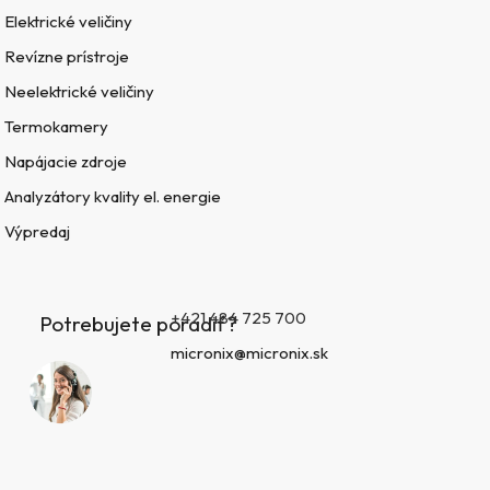
Elektrické veličiny
Revízne prístroje
Neelektrické veličiny
Termokamery
Napájacie zdroje
Analyzátory kvality el. energie
Výpredaj
+421 484 725 700
Potrebujete poradiť?
micronix@micronix.sk