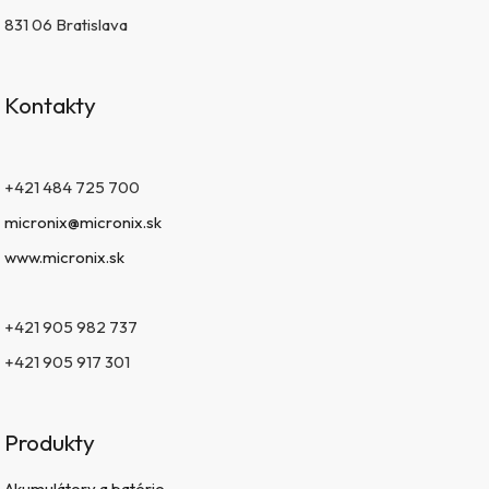
831 06 Bratislava
Kontakty
+421 484 725 700
micronix@micronix.sk
www.micronix.sk
+421 905 982 737
+421 905 917 301
Produkty
Akumulátory a batérie