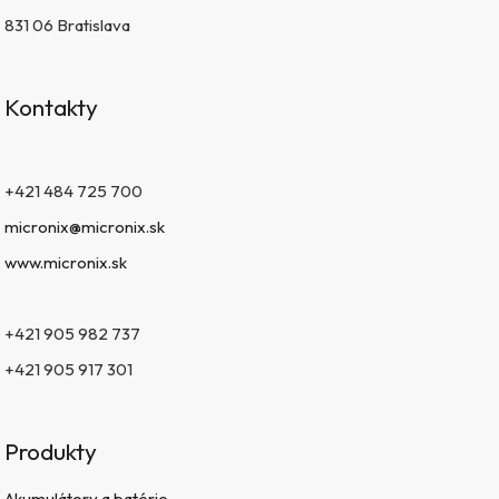
831 06 Bratislava
Kontakty
+421 484 725 700
micronix@micronix.sk
www.micronix.sk
+421 905 982 737
+421 905 917 301
Produkty
Akumulátory a batérie