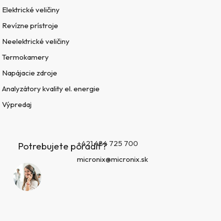
Elektrické veličiny
Revízne prístroje
Neelektrické veličiny
Termokamery
Napájacie zdroje
Analyzátory kvality el. energie
Výpredaj
+421 484 725 700
Potrebujete poradiť?
micronix@micronix.sk