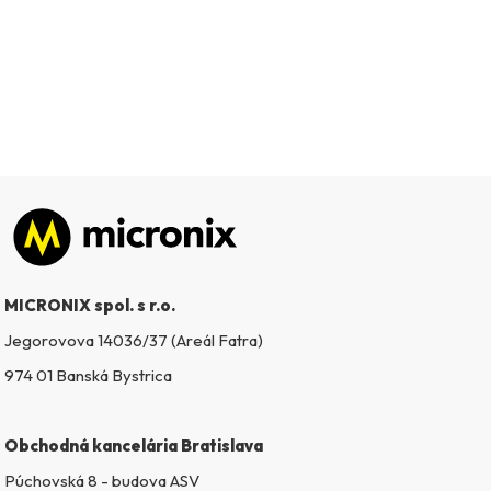
Zápätie
MICRONIX spol. s r.o.
Jegorovova 14036/37 (Areál Fatra)
974 01 Banská Bystrica
Obchodná kancelária Bratislava
Púchovská 8 - budova ASV