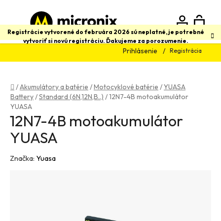
Prejsť
na
obsah
N
Hľadať
Registrácie vytvorené do februára 2026 sú neplatné, je potrebné
vytvoriť si novú registráciu. Ďakujeme za porozumenie.
Prihlásenie
Registrácia
K
Domov
/
Akumulátory a batérie
/
Motocyklové batérie
/
YUASA
Battery
/
Standard (6N,12N,B..)
/
12N7-4B motoakumulátor
YUASA
12N7-4B motoakumulátor
YUASA
Značka:
Yuasa