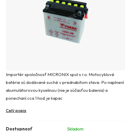
Importér spoločnosť MICRONIX spol s r.o. Motocyklové
batérie sú dodávané suché v prednabitom stave. Po naplnení
akumulátorovou kyselinou (nie je súčasťou balenia) a
ponechaní cca 1 hod. je kapac
Celý popis
Dostupnosť
Skladom