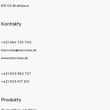
831 06 Bratislava
Kontakty
+421 484 725 700
micronix@micronix.sk
www.micronix.sk
+421 905 982 737
+421 905 917 301
Produkty
Akumulátory a batérie