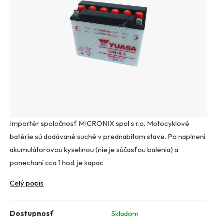
Importér spoločnosť MICRONIX spol s r.o. Motocyklové
batérie sú dodávané suché v prednabitom stave. Po naplnení
akumulátorovou kyselinou (nie je súčasťou balenia) a
ponechaní cca 1 hod. je kapac
Celý popis
Dostupnosť
Skladom