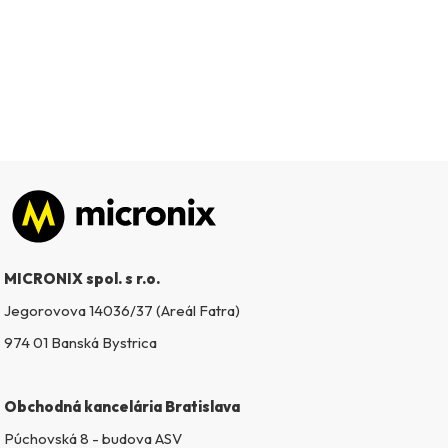
Zápätie
MICRONIX spol. s r.o.
Jegorovova 14036/37 (Areál Fatra)
974 01 Banská Bystrica
Obchodná kancelária Bratislava
Púchovská 8 - budova ASV