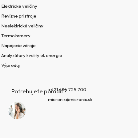
Elektrické veličiny
Revízne prístroje
Neelektrické veličiny
Termokamery
Napájacie zdroje
Analyzátory kvality el. energie
Výpredaj
+421 484 725 700
Potrebujete poradiť?
micronix@micronix.sk